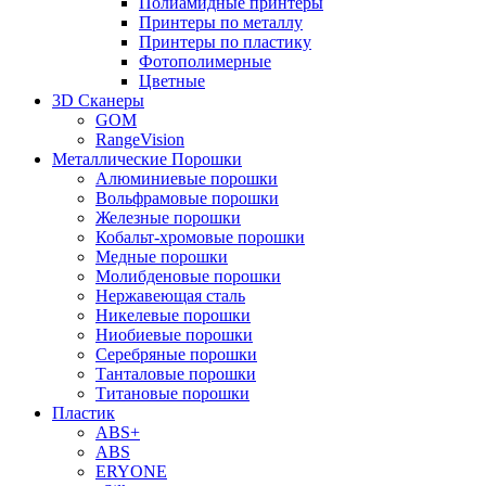
Полиамидные принтеры
Принтеры по металлу
Принтеры по пластику
Фотополимерные
Цветные
3D Сканеры
GOM
RangeVision
Металлические Порошки
Алюминиевые порошки
Вольфрамовые порошки
Железные порошки
Кобальт-хромовые порошки
Медные порошки
Молибденовые порошки
Нержавеющая сталь
Никелевые порошки
Ниобиевые порошки
Серебряные порошки
Танталовые порошки
Титановые порошки
Пластик
ABS+
ABS
ERYONE