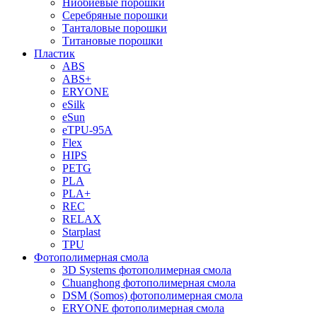
Ниобиевые порошки
Серебряные порошки
Танталовые порошки
Титановые порошки
Пластик
ABS
ABS+
ERYONE
eSilk
eSun
eTPU-95A
Flex
HIPS
PETG
PLA
PLA+
REC
RELAX
Starplast
TPU
Фотополимерная смола
3D Systems фотополимерная смола
Chuanghong фотополимерная смола
DSM (Somos) фотополимерная смола
ERYONE фотополимерная смола