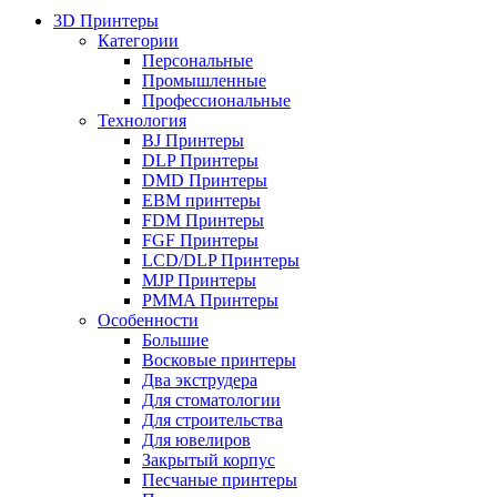
3D Принтеры
Категории
Персональные
Промышленные
Профессиональные
Технология
BJ Принтеры
DLP Принтеры
DMD Принтеры
EBM принтеры
FDM Принтеры
FGF Принтеры
LCD/DLP Принтеры
MJP Принтеры
PMMA Принтеры
Особенности
Большие
Восковые принтеры
Два экструдера
Для стоматологии
Для строительства
Для ювелиров
Закрытый корпус
Песчаные принтеры