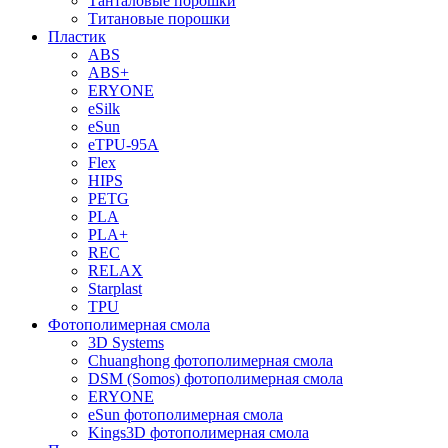
Танталовые порошки
Титановые порошки
Пластик
ABS
ABS+
ERYONE
eSilk
eSun
eTPU-95A
Flex
HIPS
PETG
PLA
PLA+
REC
RELAX
Starplast
TPU
Фотополимерная смола
3D Systems
Chuanghong фотополимерная смола
DSM (Somos) фотополимерная смола
ERYONE
eSun фотополимерная смола
Kings3D фотополимерная смола