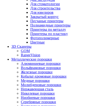
Для стоматологии
Для строительства
Для ювелиров
Закрытый корпус
Песчаные принтеры
Полиамидные принтеры
Принтеры по металлу
Принтеры по пластику
Фотополимерные
Цветные
3D Сканеры
GOM
RangeVision
Металлические порошки
Алюминиевые порошки
Вольфрамовые порошки
Железные порошки
Кобальт-хромовые порошки
Медные порошки
Молибденовые порошки
Нержавеющая сталь
Никелевые порошки
Ниобиевые порошки
Серебряные порошки