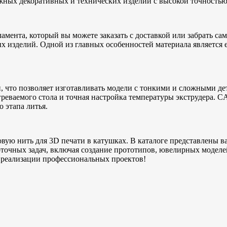
жных декоративных и технических изделий с высокой точностью
мента, который вы можете заказать с доставкой или забрать с
ых изделий. Одной из главных особенностей материала является е
 что позволяет изготавливать модели с тонкими и сложными д
реваемого стола и точная настройка температуры экструдера. C
 этапа литья.
вую нить для 3D печати в катушках. В каталоге представлены 
точных задач, включая создание прототипов, ювелирных моделе
 реализации профессиональных проектов!