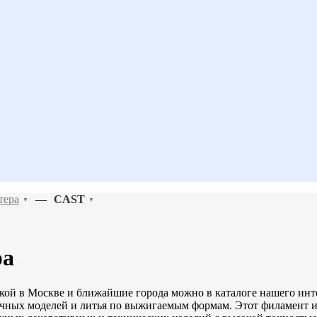
тера
—
CAST
▼
▼
ра
вкой в Москве и ближайшие города можно в каталоге нашего ин
очных моделей и литья по выжигаемым формам. Этот филамент и