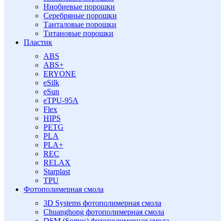
Ниобиевые порошки
Серебряные порошки
Танталовые порошки
Титановые порошки
Пластик
ABS
ABS+
ERYONE
eSilk
eSun
eTPU-95A
Flex
HIPS
PETG
PLA
PLA+
REC
RELAX
Starplast
TPU
Фотополимерная смола
3D Systems фотополимерная смола
Chuanghong фотополимерная смола
DSM (Somos) фотополимерная смола