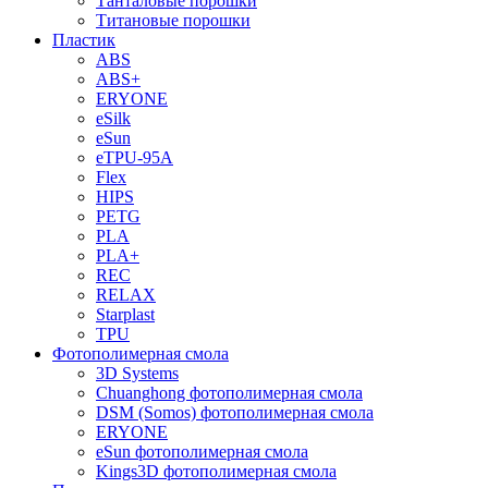
Танталовые порошки
Титановые порошки
Пластик
ABS
ABS+
ERYONE
eSilk
eSun
eTPU-95A
Flex
HIPS
PETG
PLA
PLA+
REC
RELAX
Starplast
TPU
Фотополимерная смола
3D Systems
Chuanghong фотополимерная смола
DSM (Somos) фотополимерная смола
ERYONE
eSun фотополимерная смола
Kings3D фотополимерная смола