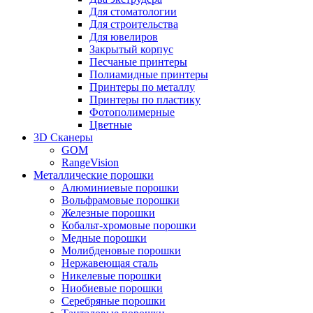
Для стоматологии
Для строительства
Для ювелиров
Закрытый корпус
Песчаные принтеры
Полиамидные принтеры
Принтеры по металлу
Принтеры по пластику
Фотополимерные
Цветные
3D Сканеры
GOM
RangeVision
Металлические порошки
Алюминиевые порошки
Вольфрамовые порошки
Железные порошки
Кобальт-хромовые порошки
Медные порошки
Молибденовые порошки
Нержавеющая сталь
Никелевые порошки
Ниобиевые порошки
Серебряные порошки