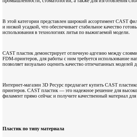
промышленности, стоматологии, а также для изготовления сло
В этой категории представлен широкий ассортимент CAST фила
и низкой усадкой, что обеспечивает стабильное качество готов
использования в технологиях литья по выжигаемой модели.
CAST пластик демонстрирует отличную адгезию между слоями,
FDM-принтеров, для работы с ним требуется использование наг
позволяет визуально оценить качество отпечатанных моделей до
Интернет-магазин 3D Ресурс предлагает купить CAST пластико
принтеров. CAST пластик — это надежное решение для высоко
филамент прямо сейчас и получите качественный материал для
Пластик по типу материала