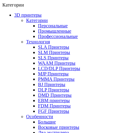
Категории
3D принтеры
Категории
Персональные
Промышленные
Профессиональные
Технология
SLA Принтеры
SLM Принтеры
SLS Принтеры
WAAM Принтеры
LCD/DLP Принтеры
MJP Принтеры
PMMA Принтеры
BJ Принтеры
DLP Принтеры
DMD Принтеры
EBM принтеры
FDM Принтеры
FGF Принтеры
Особенности
Большие
Восковые принтеры
Два экструдера