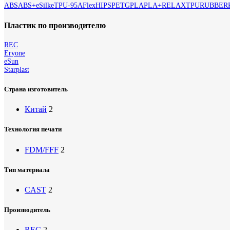
ABS
ABS+
eSilk
eTPU-95A
Flex
HIPS
PETG
PLA
PLA+
RELAX
TPU
RUBBER
Пластик по производителю
REC
Eryone
eSun
Starplast
Страна изготовитель
Китай
2
Технология печати
FDM/FFF
2
Тип материала
CAST
2
Производитель
REC
2