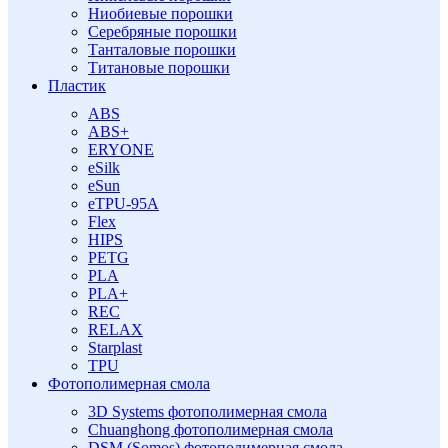
Ниобиевые порошки
Серебряные порошки
Танталовые порошки
Титановые порошки
Пластик
ABS
ABS+
ERYONE
eSilk
eSun
eTPU-95A
Flex
HIPS
PETG
PLA
PLA+
REC
RELAX
Starplast
TPU
Фотополимерная смола
3D Systems фотополимерная смола
Chuanghong фотополимерная смола
DSM (Somos) фотополимерная смола