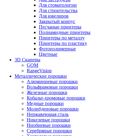
Для стоматологии
Для строительства
Для ювелиров
Закрытый корпус
Песчаные принтеры
Полиамидные принтеры
Принтеры по металлу
Принтеры по пластику
Фотополимерные
Цветные
3D Сканеры
GOM
RangeVision
Металлические порошки
Алюминиевые порошки
Вольфрамовые порошки
Железные порошки
Кобальт-хромовые порошки
Медные порошки
Молибденовые порошки
Нержавеющая сталь
Никелевые порошки
Ниобиевые порошки
Серебряные порошки