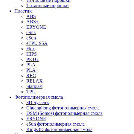
Танталовые порошки
Титановые порошки
Пластик
ABS
ABS+
ERYONE
eSilk
eSun
eTPU-95A
Flex
HIPS
PETG
PLA
PLA+
REC
RELAX
Starplast
TPU
Фотополимерная смола
3D Systems
Chuanghong фотополимерная смола
DSM (Somos) фотополимерная смола
ERYONE
eSun фотополимерная смола
Kings3D фотополимерная смола