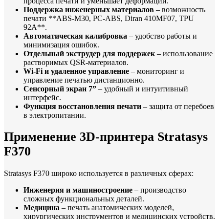
процесса печати и уменьшает деформации.
Поддержка инженерных материалов
– возможность
печати **ABS-M30, PC-ABS, Diran 410MF07, TPU
92A**.
Автоматическая калибровка
– удобство работы и
минимизация ошибок.
Отдельный экструдер для поддержек
– использование
растворимых QSR-материалов.
Wi-Fi и удаленное управление
– мониторинг и
управление печатью дистанционно.
Сенсорный экран 7”
– удобный и интуитивный
интерфейс.
Функция восстановления печати
– защита от перебоев
в электропитании.
Применение 3D-принтера Stratasys
F370
Stratasys F370 широко используется в различных сферах:
Инженерия и машиностроение
– производство
сложных функциональных деталей.
Медицина
– печать анатомических моделей,
хирургических инструментов и медицинских устройств.