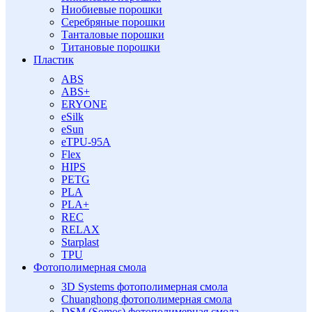
Ниобиевые порошки
Серебряные порошки
Танталовые порошки
Титановые порошки
Пластик
ABS
ABS+
ERYONE
eSilk
eSun
eTPU-95A
Flex
HIPS
PETG
PLA
PLA+
REC
RELAX
Starplast
TPU
Фотополимерная смола
3D Systems фотополимерная смола
Chuanghong фотополимерная смола
DSM (Somos) фотополимерная смола