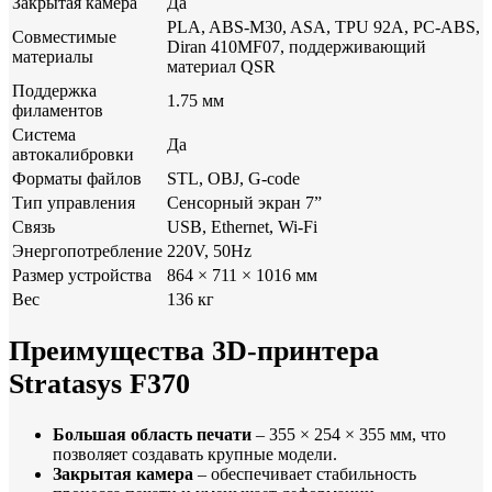
Закрытая камера
Да
PLA, ABS-M30, ASA, TPU 92A, PC-ABS,
Совместимые
Diran 410MF07, поддерживающий
материалы
материал QSR
Поддержка
1.75 мм
филаментов
Система
Да
автокалибровки
Форматы файлов
STL, OBJ, G-code
Тип управления
Сенсорный экран 7”
Связь
USB, Ethernet, Wi-Fi
Энергопотребление
220V, 50Hz
Размер устройства
864 × 711 × 1016 мм
Вес
136 кг
Преимущества 3D-принтера
Stratasys F370
Большая область печати
– 355 × 254 × 355 мм, что
позволяет создавать крупные модели.
Закрытая камера
– обеспечивает стабильность