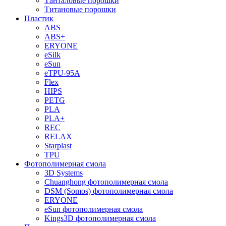
Танталовые порошки
Титановые порошки
Пластик
ABS
ABS+
ERYONE
eSilk
eSun
eTPU-95A
Flex
HIPS
PETG
PLA
PLA+
REC
RELAX
Starplast
TPU
Фотополимерная смола
3D Systems
Chuanghong фотополимерная смола
DSM (Somos) фотополимерная смола
ERYONE
eSun фотополимерная смола
Kings3D фотополимерная смола