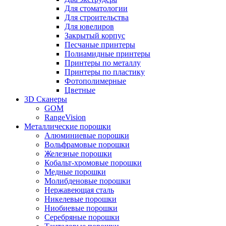
Для стоматологии
Для строительства
Для ювелиров
Закрытый корпус
Песчаные принтеры
Полиамидные принтеры
Принтеры по металлу
Принтеры по пластику
Фотополимерные
Цветные
3D Сканеры
GOM
RangeVision
Металлические порошки
Алюминиевые порошки
Вольфрамовые порошки
Железные порошки
Кобальт-хромовые порошки
Медные порошки
Молибденовые порошки
Нержавеющая сталь
Никелевые порошки
Ниобиевые порошки
Серебряные порошки