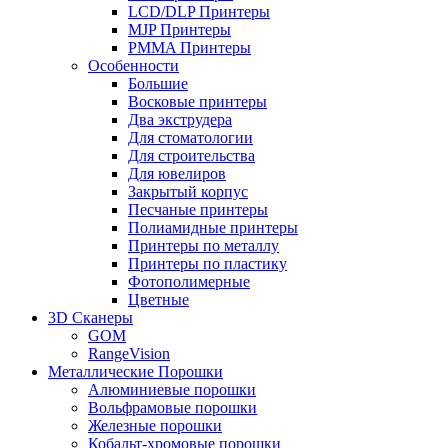
LCD/DLP Принтеры
MJP Принтеры
PMMA Принтеры
Особенности
Большие
Восковые принтеры
Два экструдера
Для стоматологии
Для строительства
Для ювелиров
Закрытый корпус
Песчаные принтеры
Полиамидные принтеры
Принтеры по металлу
Принтеры по пластику
Фотополимерные
Цветные
3D Сканеры
GOM
RangeVision
Металлические Порошки
Алюминиевые порошки
Вольфрамовые порошки
Железные порошки
Кобальт-хромовые порошки