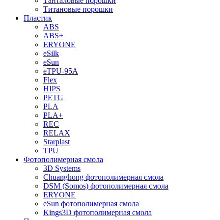
Танталовые порошки
Титановые порошки
Пластик
ABS
ABS+
ERYONE
eSilk
eSun
eTPU-95A
Flex
HIPS
PETG
PLA
PLA+
REC
RELAX
Starplast
TPU
Фотополимерная смола
3D Systems
Chuanghong фотополимерная смола
DSM (Somos) фотополимерная смола
ERYONE
eSun фотополимерная смола
Kings3D фотополимерная смола