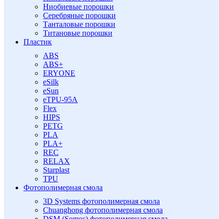
Ниобиевые порошки
Серебряные порошки
Танталовые порошки
Титановые порошки
Пластик
ABS
ABS+
ERYONE
eSilk
eSun
eTPU-95A
Flex
HIPS
PETG
PLA
PLA+
REC
RELAX
Starplast
TPU
Фотополимерная смола
3D Systems фотополимерная смола
Chuanghong фотополимерная смола
DSM (Somos) фотополимерная смола