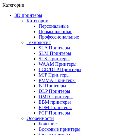
Категории
3D принтеры
Категории
Персональные
Промышленные
Профессиональные
Технология
SLA Принтеры
SLM Принтеры
SLS Принтеры
WAAM Принтеры
LCD/DLP Принтеры
MJP Принтеры
PMMA Принтеры
BJ Принтеры
DLP Принтеры
DMD Принтеры
EBM принтеры
FDM Принтеры
FGF Принтеры
Особенности
Большие
Восковые принтеры
Два экструдера