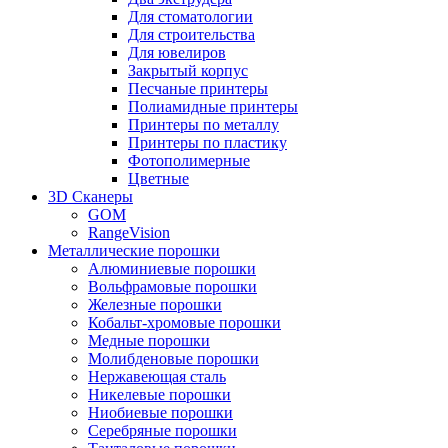
Для стоматологии
Для строительства
Для ювелиров
Закрытый корпус
Песчаные принтеры
Полиамидные принтеры
Принтеры по металлу
Принтеры по пластику
Фотополимерные
Цветные
3D Сканеры
GOM
RangeVision
Металлические порошки
Алюминиевые порошки
Вольфрамовые порошки
Железные порошки
Кобальт-хромовые порошки
Медные порошки
Молибденовые порошки
Нержавеющая сталь
Никелевые порошки
Ниобиевые порошки
Серебряные порошки