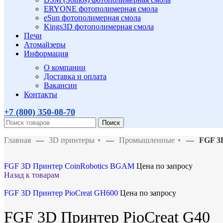
ERYONE фотополимерная смола
eSun фотополимерная смола
Kings3D фотополимерная смола
Печи
Атомайзеры
Информация
О компании
Доставка и оплата
Вакансии
Контакты
+7 (800)
350-08-70
Поиск
Главная
—
3D принтеры
—
Промышленные
—
FGF 3
▼
▼
FGF 3D Принтер CoinRobotics BGAM
Цена по запросу
Назад к товарам
FGF 3D Принтер PioCreat GH600
Цена по запросу
FGF 3D Принтер PioCreat G40