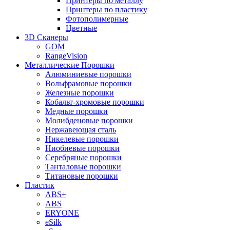
Принтеры по металлу
Принтеры по пластику
Фотополимерные
Цветные
3D Сканеры
GOM
RangeVision
Металлические Порошки
Алюминиевые порошки
Вольфрамовые порошки
Железные порошки
Кобальт-хромовые порошки
Медные порошки
Молибденовые порошки
Нержавеющая сталь
Никелевые порошки
Ниобиевые порошки
Серебряные порошки
Танталовые порошки
Титановые порошки
Пластик
ABS+
ABS
ERYONE
eSilk