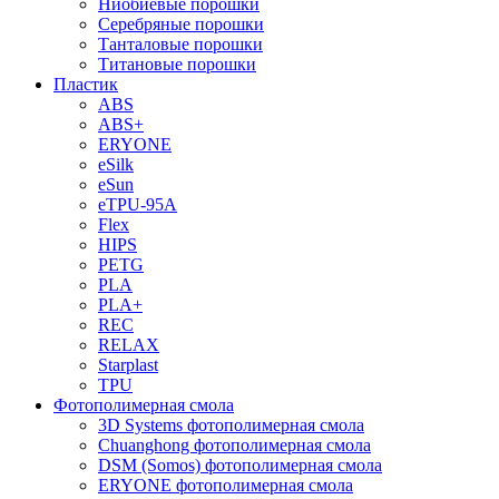
Ниобиевые порошки
Серебряные порошки
Танталовые порошки
Титановые порошки
Пластик
ABS
ABS+
ERYONE
eSilk
eSun
eTPU-95A
Flex
HIPS
PETG
PLA
PLA+
REC
RELAX
Starplast
TPU
Фотополимерная смола
3D Systems фотополимерная смола
Chuanghong фотополимерная смола
DSM (Somos) фотополимерная смола
ERYONE фотополимерная смола