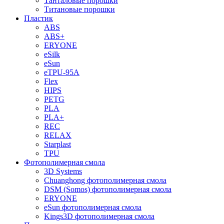
Танталовые порошки
Титановые порошки
Пластик
ABS
ABS+
ERYONE
eSilk
eSun
eTPU-95A
Flex
HIPS
PETG
PLA
PLA+
REC
RELAX
Starplast
TPU
Фотополимерная смола
3D Systems
Chuanghong фотополимерная смола
DSM (Somos) фотополимерная смола
ERYONE
eSun фотополимерная смола
Kings3D фотополимерная смола