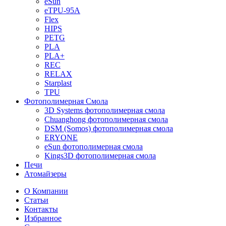
eSun
eTPU-95A
Flex
HIPS
PETG
PLA
PLA+
REC
RELAX
Starplast
TPU
Фотополимерная Смола
3D Systems фотополимерная смола
Chuanghong фотополимерная смола
DSM (Somos) фотополимерная смола
ERYONE
eSun фотополимерная смола
Kings3D фотополимерная смола
Печи
Атомайзеры
О Компании
Статьи
Контакты
Избранное