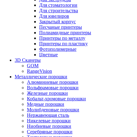
Для стоматологии
Для строительства
Для ювелиров
Закрытый корпус
Песчаные принтеры
Полиамидные принтеры
Принтеры по металлу
Принтеры по пластику
Фотополимерные
Цветные
3D Сканеры
GOM
RangeVision
Металлические порошки
Алюминиевые порошки
Вольфрамовые порошки
Железные порошки
Кобальт-хромовые порошки
Медные порошки
Молибденовые порошки
Нержавеющая сталь
Никелевые порошки
Ниобиевые порошки
Серебряные порошки