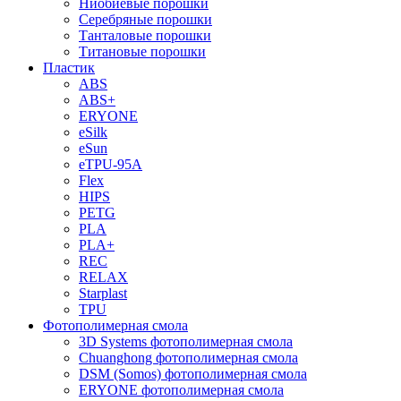
Ниобиевые порошки
Серебряные порошки
Танталовые порошки
Титановые порошки
Пластик
ABS
ABS+
ERYONE
eSilk
eSun
eTPU-95A
Flex
HIPS
PETG
PLA
PLA+
REC
RELAX
Starplast
TPU
Фотополимерная смола
3D Systems фотополимерная смола
Chuanghong фотополимерная смола
DSM (Somos) фотополимерная смола
ERYONE фотополимерная смола