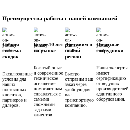
Преимущества работы с нашей компанией
Гибкая
Более 10 лет
Доставим в
Опытные
система
на рынке
любой
сотрудники
скидок
регион
Богатый опыт
Наши эксперты
и современное
имеют
Эксклюзивные
Быстро
техническое
сертификацию
условия для
отправим ваш
оснащение
от ведущих
наших
заказ через
помогают нам
производителей
постоянных
удобную для
справляться с
аддитивного
клиентов,
вас
самыми
оборудования.
партнеров и
транспортную
сложными
дилеров.
компанию.
задачами
клиентов.