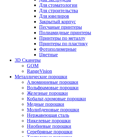
Для стоматологии
Для строительства
Для ювелиров
Закрытый корпус
Песчаные принтеры
Полиамидные принтеры
Принтеры по металлу
Принтеры по пластику
Фотополимерные
Цветные
3D Сканеры
GOM
RangeVision
Металлические порошки
Алюминиевые порошки
Вольфрамовые порошки
Железные порошки
Кобальт-хромовые порошки
Медные порошки
Молибденовые порошки
Нержавеющая сталь
Никелевые порошки
Ниобиевые порошки
Серебряные порошки