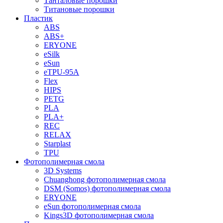
Танталовые порошки
Титановые порошки
Пластик
ABS
ABS+
ERYONE
eSilk
eSun
eTPU-95A
Flex
HIPS
PETG
PLA
PLA+
REC
RELAX
Starplast
TPU
Фотополимерная смола
3D Systems
Chuanghong фотополимерная смола
DSM (Somos) фотополимерная смола
ERYONE
eSun фотополимерная смола
Kings3D фотополимерная смола