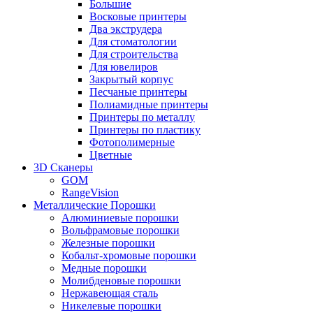
Большие
Восковые принтеры
Два экструдера
Для стоматологии
Для строительства
Для ювелиров
Закрытый корпус
Песчаные принтеры
Полиамидные принтеры
Принтеры по металлу
Принтеры по пластику
Фотополимерные
Цветные
3D Сканеры
GOM
RangeVision
Металлические Порошки
Алюминиевые порошки
Вольфрамовые порошки
Железные порошки
Кобальт-хромовые порошки
Медные порошки
Молибденовые порошки
Нержавеющая сталь
Никелевые порошки