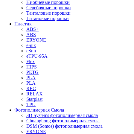
Ниобиевые порошки
Серебряные порошки
Танталовые порошки
Титановые порошки
Пластик
ABS+
ABS
ERYONE
eSilk
eSun
eTPU-95A
Flex
HIPS
PETG
PLA
PLA+
REC
RELAX
Starplast
TPU
Фотополимерная Смола
3D Systems фотополимерная смола
Chuanghong фотополимерная смола
DSM (Somos) фотополимерная смола
ERYONE