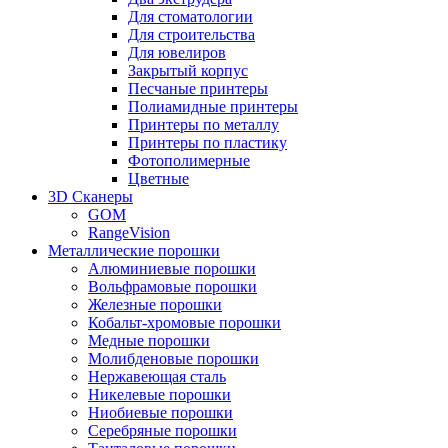
Для стоматологии
Для строительства
Для ювелиров
Закрытый корпус
Песчаные принтеры
Полиамидные принтеры
Принтеры по металлу
Принтеры по пластику
Фотополимерные
Цветные
3D Сканеры
GOM
RangeVision
Металлические порошки
Алюминиевые порошки
Вольфрамовые порошки
Железные порошки
Кобальт-хромовые порошки
Медные порошки
Молибденовые порошки
Нержавеющая сталь
Никелевые порошки
Ниобиевые порошки
Серебряные порошки