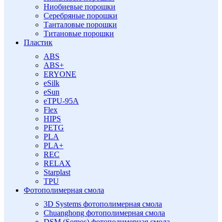
Ниобиевые порошки
Серебряные порошки
Танталовые порошки
Титановые порошки
Пластик
ABS
ABS+
ERYONE
eSilk
eSun
eTPU-95A
Flex
HIPS
PETG
PLA
PLA+
REC
RELAX
Starplast
TPU
Фотополимерная смола
3D Systems фотополимерная смола
Chuanghong фотополимерная смола
DSM (Somos) фотополимерная смола