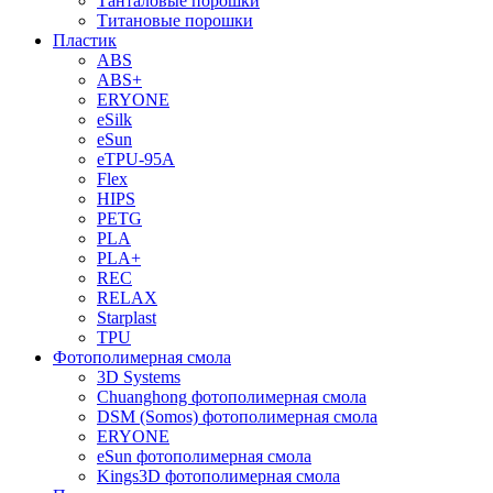
Танталовые порошки
Титановые порошки
Пластик
ABS
ABS+
ERYONE
eSilk
eSun
eTPU-95A
Flex
HIPS
PETG
PLA
PLA+
REC
RELAX
Starplast
TPU
Фотополимерная смола
3D Systems
Chuanghong фотополимерная смола
DSM (Somos) фотополимерная смола
ERYONE
eSun фотополимерная смола
Kings3D фотополимерная смола