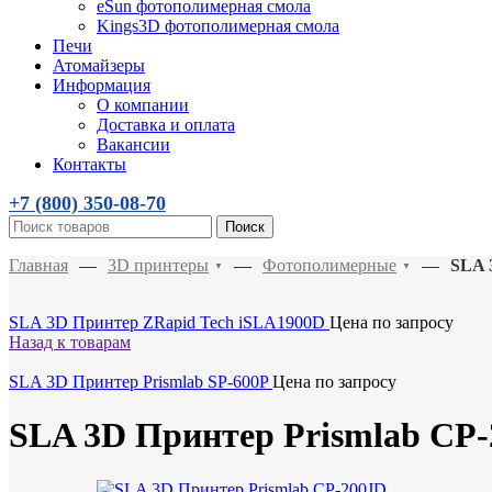
eSun фотополимерная смола
Kings3D фотополимерная смола
Печи
Атомайзеры
Информация
О компании
Доставка и оплата
Вакансии
Контакты
+7 (800)
350-08-70
Поиск
Главная
—
3D принтеры
—
Фотополимерные
—
SLA 
▼
▼
SLA 3D Принтер ZRapid Tech iSLA1900D
Цена по запросу
Назад к товарам
SLA 3D Принтер Prismlab SP-600P
Цена по запросу
SLA 3D Принтер Prismlab CP