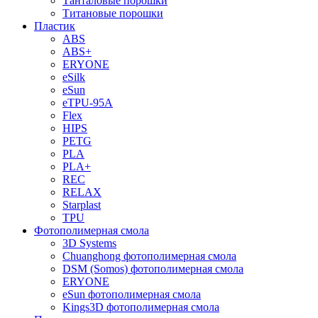
Танталовые порошки
Титановые порошки
Пластик
ABS
ABS+
ERYONE
eSilk
eSun
eTPU-95A
Flex
HIPS
PETG
PLA
PLA+
REC
RELAX
Starplast
TPU
Фотополимерная смола
3D Systems
Chuanghong фотополимерная смола
DSM (Somos) фотополимерная смола
ERYONE
eSun фотополимерная смола
Kings3D фотополимерная смола