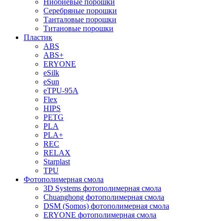
Ниобиевые порошки
Серебряные порошки
Танталовые порошки
Титановые порошки
Пластик
ABS
ABS+
ERYONE
eSilk
eSun
eTPU-95A
Flex
HIPS
PETG
PLA
PLA+
REC
RELAX
Starplast
TPU
Фотополимерная смола
3D Systems фотополимерная смола
Chuanghong фотополимерная смола
DSM (Somos) фотополимерная смола
ERYONE фотополимерная смола