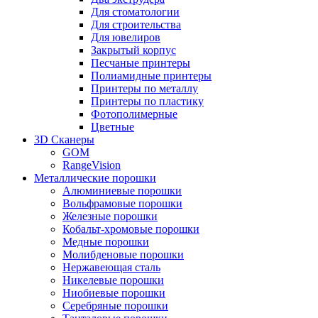
Для стоматологии
Для строительства
Для ювелиров
Закрытый корпус
Песчаные принтеры
Полиамидные принтеры
Принтеры по металлу
Принтеры по пластику
Фотополимерные
Цветные
3D Сканеры
GOM
RangeVision
Металлические порошки
Алюминиевые порошки
Вольфрамовые порошки
Железные порошки
Кобальт-хромовые порошки
Медные порошки
Молибденовые порошки
Нержавеющая сталь
Никелевые порошки
Ниобиевые порошки
Серебряные порошки