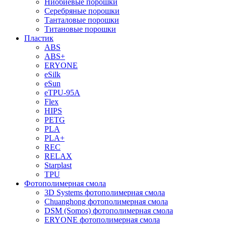
Ниобиевые порошки
Серебряные порошки
Танталовые порошки
Титановые порошки
Пластик
ABS
ABS+
ERYONE
eSilk
eSun
eTPU-95A
Flex
HIPS
PETG
PLA
PLA+
REC
RELAX
Starplast
TPU
Фотополимерная смола
3D Systems фотополимерная смола
Chuanghong фотополимерная смола
DSM (Somos) фотополимерная смола
ERYONE фотополимерная смола