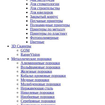
Для стоматологии
Для строительства
Для ювелиров
Закрытый корпус
Песчаные принтеры
Полиамидные принтеры
Принтеры по металлу
Принтеры по пластику
Фотополимерные
Цветные
3D Сканеры
GOM
RangeVision
Металлические порошки
Алюминиевые порошки
Вольфрамовые порошки
Железные порошки
Кобальт-хромовые порошки
Медные порошки
Молибденовые порошки
Нержавеющая сталь
Никелевые порошки
Ниобиевые порошки
Серебряные порошки