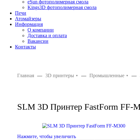
eSun фотополимерная смола
Kings3D фотополимерная смола
Печи
Атомайзеры
Информация
О компании
Доставка и оплата
Вакансии
Контакты
+7 (800)
350-08-70
Поиск
Главная
—
3D принтеры
—
Промышленные
—
▼
▼
SLM 3D Принтер FastForm FF-
Нажмите, чтобы увеличить