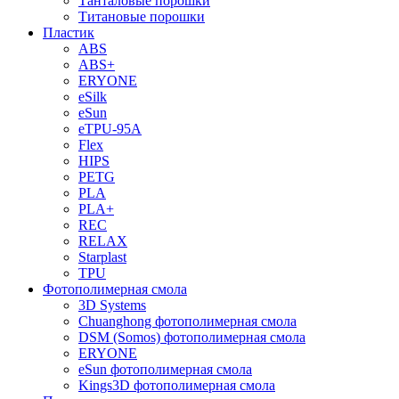
Танталовые порошки
Титановые порошки
Пластик
ABS
ABS+
ERYONE
eSilk
eSun
eTPU-95A
Flex
HIPS
PETG
PLA
PLA+
REC
RELAX
Starplast
TPU
Фотополимерная смола
3D Systems
Chuanghong фотополимерная смола
DSM (Somos) фотополимерная смола
ERYONE
eSun фотополимерная смола
Kings3D фотополимерная смола