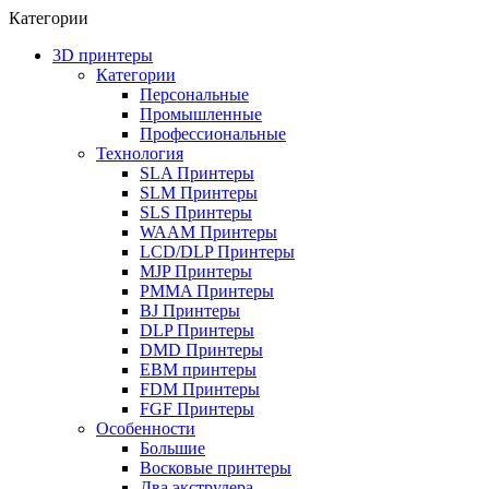
Категории
3D принтеры
Категории
Персональные
Промышленные
Профессиональные
Технология
SLA Принтеры
SLM Принтеры
SLS Принтеры
WAAM Принтеры
LCD/DLP Принтеры
MJP Принтеры
PMMA Принтеры
BJ Принтеры
DLP Принтеры
DMD Принтеры
EBM принтеры
FDM Принтеры
FGF Принтеры
Особенности
Большие
Восковые принтеры
Два экструдера