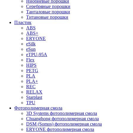
Ниобиевые порошки
Серебряные порошки
Танталовые порошки
Титановые порошки
Пластик
ABS
ABS+
ERYONE
eSilk
eSun
eTPU-95A
Flex
HIPS
PETG
PLA
PLA+
REC
RELAX
Starplast
TPU
Фотополимерная смола
3D Systems фотополимерная смола
Chuanghong фотополимерная смола
DSM (Somos) фотополимерная смола
ERYONE фотополимерная смола