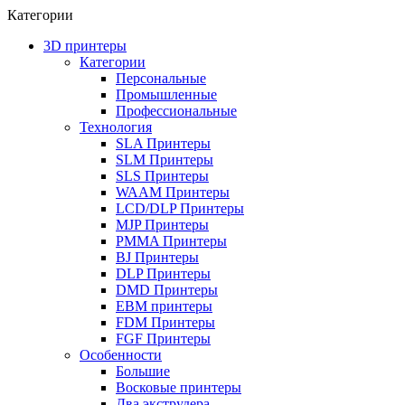
Категории
3D принтеры
Категории
Персональные
Промышленные
Профессиональные
Технология
SLA Принтеры
SLM Принтеры
SLS Принтеры
WAAM Принтеры
LCD/DLP Принтеры
MJP Принтеры
PMMA Принтеры
BJ Принтеры
DLP Принтеры
DMD Принтеры
EBM принтеры
FDM Принтеры
FGF Принтеры
Особенности
Большие
Восковые принтеры
Два экструдера