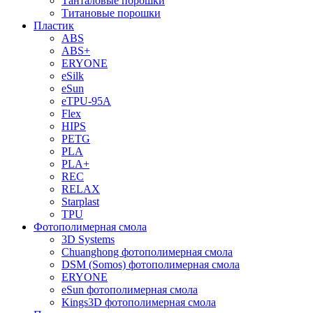
Танталовые порошки
Титановые порошки
Пластик
ABS
ABS+
ERYONE
eSilk
eSun
eTPU-95A
Flex
HIPS
PETG
PLA
PLA+
REC
RELAX
Starplast
TPU
Фотополимерная смола
3D Systems
Chuanghong фотополимерная смола
DSM (Somos) фотополимерная смола
ERYONE
eSun фотополимерная смола
Kings3D фотополимерная смола