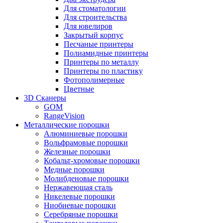
Для стоматологии
Для строительства
Для ювелиров
Закрытый корпус
Песчаные принтеры
Полиамидные принтеры
Принтеры по металлу
Принтеры по пластику
Фотополимерные
Цветные
3D Сканеры
GOM
RangeVision
Металлические порошки
Алюминиевые порошки
Вольфрамовые порошки
Железные порошки
Кобальт-хромовые порошки
Медные порошки
Молибденовые порошки
Нержавеющая сталь
Никелевые порошки
Ниобиевые порошки
Серебряные порошки