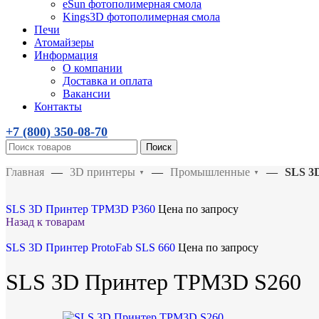
eSun фотополимерная смола
Kings3D фотополимерная смола
Печи
Атомайзеры
Информация
О компании
Доставка и оплата
Вакансии
Контакты
+7 (800)
350-08-70
Поиск
Главная
—
3D принтеры
—
Промышленные
—
SLS 3
▼
▼
SLS 3D Принтер TPM3D P360
Цена по запросу
Назад к товарам
SLS 3D Принтер ProtoFab SLS 660
Цена по запросу
SLS 3D Принтер TPM3D S260